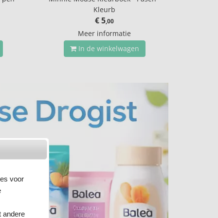
Kleurb
€ 5
,00
Meer informatie
In de winkelwagen
ies voor
e
t andere