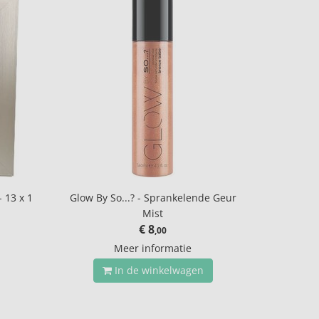
- 13 x 1
Glow By So...? - Sprankelende Geur
Mist
€ 8
,00
Meer informatie
In de winkelwagen