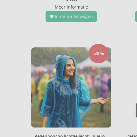
Meer informatie
In de winkelwagen
-38%
Regenponcho lichtgewicht - Blauw -
Desi