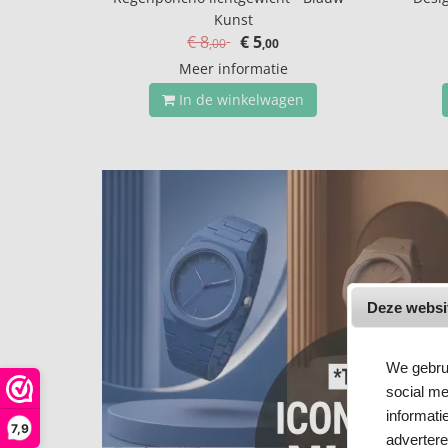
Kunst
€ 8
€ 5
,00
,00
Meer informatie
In de winkelwagen
Deze websi
We gebrui
social me
informati
7,9
adverter