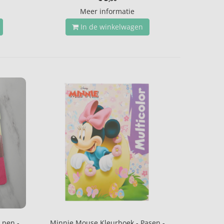
Meer informatie
In de winkelwagen
 pen -
Minnie Mouse Kleurboek - Pasen -