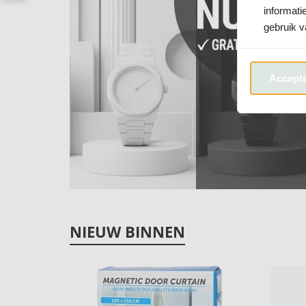
informati
gebruik v
Accepte
NIEUW BINNEN