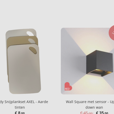
dy Snijplankset AXEL - Aarde
Wall Square met sensor - U
tinten
down wan
€ 8
€ 45
€ 35
,00
,00
,00