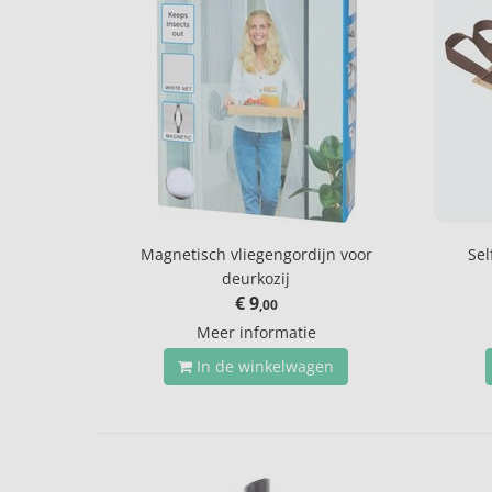
Magnetisch vliegengordijn voor
Sel
deurkozij
€ 9
,00
Meer informatie
In de winkelwagen