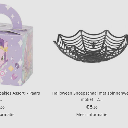
bakjes Assorti - Paars
Halloween Snoepschaal met spinnenw
..
motief - Z...
€ 5
,00
,50
formatie
Meer informatie