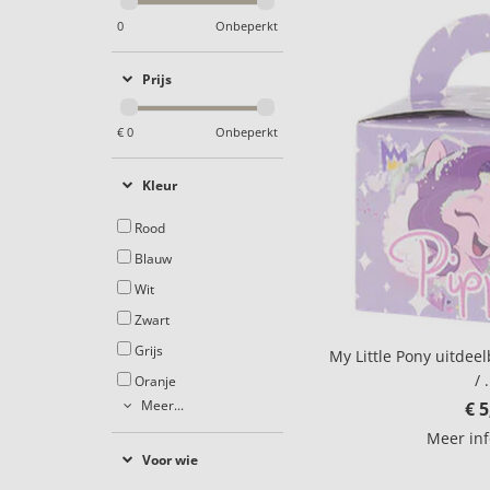
0
Onbeperkt
Prijs
€
0
Onbeperkt
Kleur
Rood
Blauw
Wit
Zwart
Grijs
My Little Pony uitdeel
/ .
Oranje
Meer...
€ 5
Meer in
Voor wie