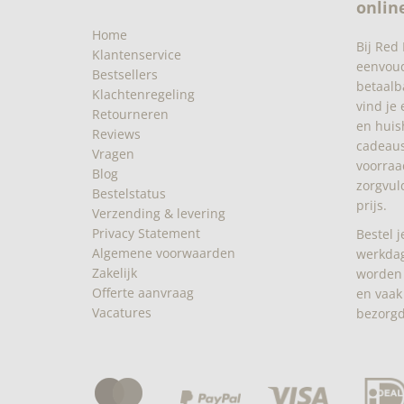
onlin
Home
Bij Red
Klantenservice
eenvoudi
Bestsellers
betaalb
Klachtenregeling
vind je
Retourneren
en huis
Reviews
cadeaus
Vragen
voorraa
Blog
zorgvul
Bestelstatus
prijs.
Verzending & levering
Privacy Statement
Bestel 
Algemene voorwaarden
werkdag
Zakelijk
worden 
Offerte aanvraag
en vaak
Vacatures
bezorgd