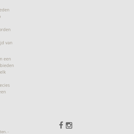
ieden
p
orden
ijd van
om een
 bieden
elk
recies
een
ten. -