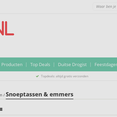
 Producten
Top Deals
Duitse Drogist
Feestdage
Topdeals: altijd gratis verzonden
Snoeptassen & emmers
en
/