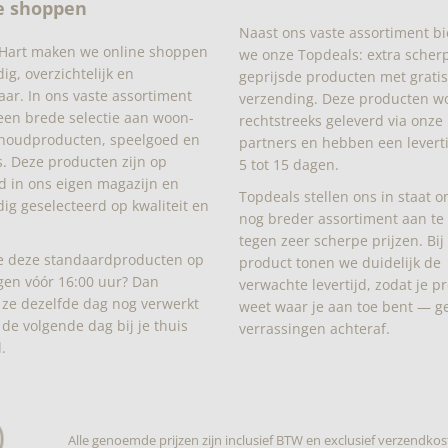
e shoppen
Naast ons vaste assortiment b
 Hart maken we online shoppen
we onze Topdeals: extra scher
g, overzichtelijk en
geprijsde producten met gratis
aar. In ons vaste assortiment
verzending. Deze producten w
 een brede selectie aan woon-
rechtstreeks geleverd via onze
houdproducten, speelgoed en
partners en hebben een levert
. Deze producten zijn op
5 tot 15 dagen.
d in ons eigen magazijn en
Topdeals stellen ons in staat 
dig geselecteerd op kwaliteit en
nog breder assortiment aan te
tegen zeer scherpe prijzen. Bij 
je deze standaardproducten op
product tonen we duidelijk de
en vóór 16:00 uur? Dan
verwachte levertijd, zodat je p
ze dezelfde dag nog verwerkt
weet waar je aan toe bent — g
 de volgende dag bij je thuis
verrassingen achteraf.
.
Alle genoemde prijzen zijn inclusief BTW en exclusief verzendkos